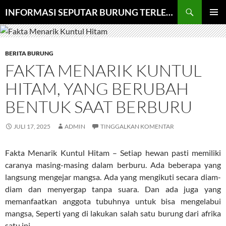
Cari
INFORMASI SEPUTAR BURUNG TERLENGKAP
LANGSUNG
MENU
KE
UTAMA
ISI
BERITA BURUNG
FAKTA MENARIK KUNTUL
HITAM, YANG BERUBAH
BENTUK SAAT BERBURU
JULI 17, 2025
ADMIN
TINGGALKAN KOMENTAR
Fakta Menarik Kuntul Hitam – Setiap hewan pasti memiliki
caranya masing-masing dalam berburu. Ada beberapa yang
langsung mengejar mangsa. Ada yang mengikuti secara diam-
diam dan menyergap tanpa suara. Dan ada juga yang
memanfaatkan anggota tubuhnya untuk bisa mengelabui
mangsa, Seperti yang di lakukan salah satu burung dari afrika
satu ini.