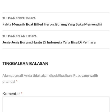
Navigasi
TULISAN SEBELUMNYA
Tulisan
Fakta Menarik Boat Billed Heron, Burung Yang Suka Menyendiri
TULISAN SELANJUTNYA
Jenis-Jenis Burung Hantu Di Indonesia Yang Bisa Di Pelihara
TINGGALKAN BALASAN
Alamat email Anda tidak akan dipublikasikan.
Ruas yang wajib
ditandai
*
Komentar
*