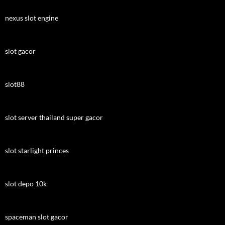
nexus slot engine
slot gacor
slot88
slot server thailand super gacor
slot starlight princes
slot depo 10k
spaceman slot gacor