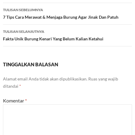
Navigasi
TULISAN SEBELUMNYA
Tulisan
7 Tips Cara Merawat & Menjaga Burung Agar Jinak Dan Patuh
TULISAN SELANJUTNYA
Fakta Unik Burung Kenari Yang Belum Kalian Ketahui
TINGGALKAN BALASAN
Alamat email Anda tidak akan dipublikasikan.
Ruas yang wajib
ditandai
*
Komentar
*