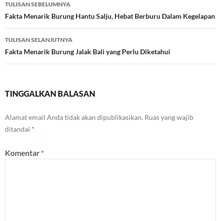
Navigasi
TULISAN SEBELUMNYA
Tulisan
Fakta Menarik Burung Hantu Salju, Hebat Berburu Dalam Kegelapan
TULISAN SELANJUTNYA
Fakta Menarik Burung Jalak Bali yang Perlu Diketahui
TINGGALKAN BALASAN
Alamat email Anda tidak akan dipublikasikan.
Ruas yang wajib
ditandai
*
Komentar
*