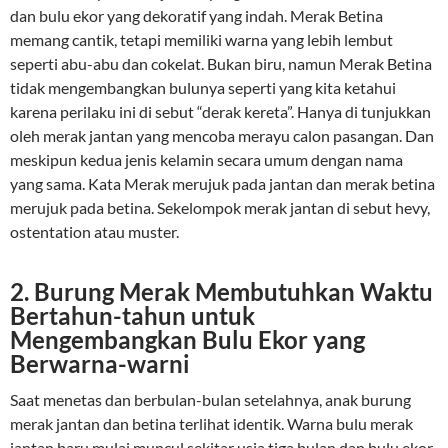
dan bulu ekor yang dekoratif yang indah. Merak Betina
memang cantik, tetapi memiliki warna yang lebih lembut
seperti abu-abu dan cokelat. Bukan biru, namun Merak Betina
tidak mengembangkan bulunya seperti yang kita ketahui
karena perilaku ini di sebut “derak kereta”. Hanya di tunjukkan
oleh merak jantan yang mencoba merayu calon pasangan. Dan
meskipun kedua jenis kelamin secara umum dengan nama
yang sama. Kata Merak merujuk pada jantan dan merak betina
merujuk pada betina. Sekelompok merak jantan di sebut hevy,
ostentation atau muster.
2. Burung Merak Membutuhkan Waktu
Bertahun-tahun untuk
Mengembangkan Bulu Ekor yang
Berwarna-warni
Saat menetas dan berbulan-bulan setelahnya, anak burung
merak jantan dan betina terlihat identik. Warna bulu merak
jantan baru mulai muncul sekitar usia tiga bulan dan bulu ekor