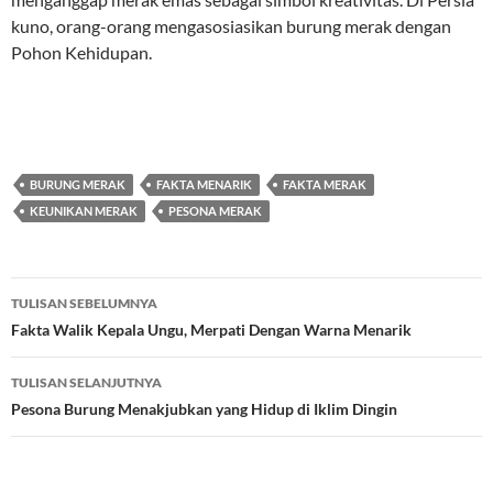
kuno, orang-orang mengasosiasikan burung merak dengan
Pohon Kehidupan.
BURUNG MERAK
FAKTA MENARIK
FAKTA MERAK
KEUNIKAN MERAK
PESONA MERAK
Navigasi
TULISAN SEBELUMNYA
Tulisan
Fakta Walik Kepala Ungu, Merpati Dengan Warna Menarik
TULISAN SELANJUTNYA
Pesona Burung Menakjubkan yang Hidup di Iklim Dingin