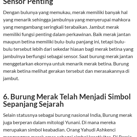
Sensor Penting
Dengan bulunya yang memukau, merak memiliki banyak hal
yang menarik sehingga jambulnya yang menyerupai mahkora
yang mengambang seringkali terabaikan. Jambut merak
memiliki fungsi penting dalam perkawinan. Baik merak jantan
maupun betina memiliki bulu-bulu panjang ini, tetapi bulu-
bulu tersebut lebih dari sekedar hiasan bagi merak betina yang
jambulnya berfungsi sebagai sensor. Saat burung merak jantan
menggetarkan ekornya untuk menarik merak betina. Burung
merak betina melihat gerakan tersebut dan merasakannya di
jambut.
6. Burung Merak Telah Menjadi Simbol
Sepanjang Sejarah
Selain statusnya sebagai burung nasional India, Burung merak
juga berperan dalam mitologi Yunani. Di mana mereka
merupakan simbol keabadian. Orang Yahudi Ashkenci
menganggap merak emas sebagai simbol kreativitas. Di Persia