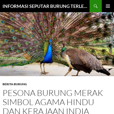
Cari
INFORMASI SEPUTAR BURUNG TERLENGKAP
LANGSUNG
MENU
KE
UTAMA
ISI
BERITA BURUNG
PESONA BURUNG MERAK
SIMBOL AGAMA HINDU
DAN KERAJAAN INDIA