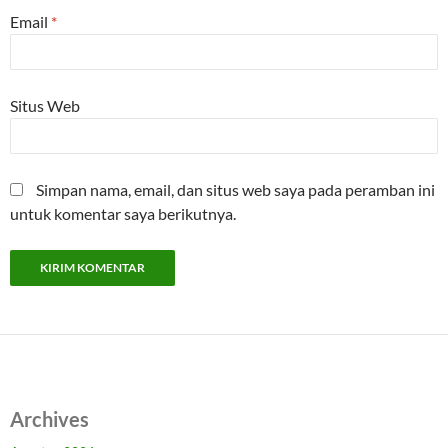
Email
*
Situs Web
Simpan nama, email, dan situs web saya pada peramban ini
untuk komentar saya berikutnya.
Archives