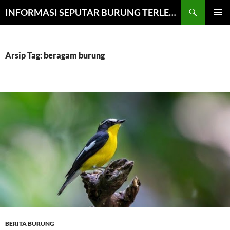
Cari
INFORMASI SEPUTAR BURUNG TERLENGKAP
LANGSUNG
MENU
KE
UTAMA
ISI
Arsip Tag: beragam burung
BERITA BURUNG