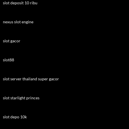
slot deposit 10 ribu
nexus slot engine
slot gacor
slot88
slot server thailand super gacor
slot starlight princes
slot depo 10k