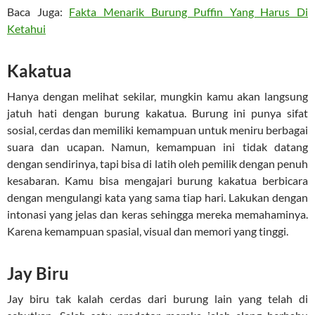
Baca Juga:
Fakta Menarik Burung Puffin Yang Harus Di
Ketahui
Kakatua
Hanya dengan melihat sekilar, mungkin kamu akan langsung
jatuh hati dengan burung kakatua. Burung ini punya sifat
sosial, cerdas dan memiliki kemampuan untuk meniru berbagai
suara dan ucapan. Namun, kemampuan ini tidak datang
dengan sendirinya, tapi bisa di latih oleh pemilik dengan penuh
kesabaran. Kamu bisa mengajari burung kakatua berbicara
dengan mengulangi kata yang sama tiap hari. Lakukan dengan
intonasi yang jelas dan keras sehingga mereka memahaminya.
Karena kemampuan spasial, visual dan memori yang tinggi.
Jay Biru
Jay biru tak kalah cerdas dari burung lain yang telah di