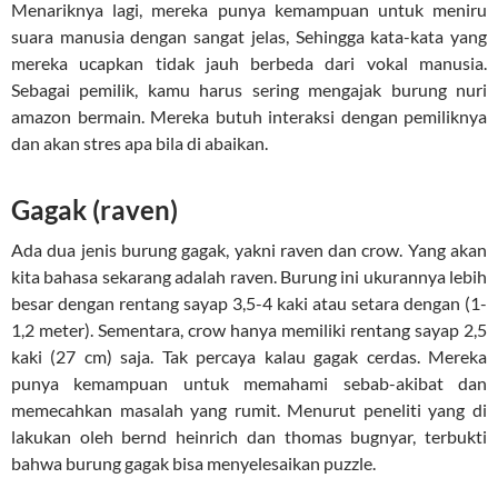
Menariknya lagi, mereka punya kemampuan untuk meniru
suara manusia dengan sangat jelas, Sehingga kata-kata yang
mereka ucapkan tidak jauh berbeda dari vokal manusia.
Sebagai pemilik, kamu harus sering mengajak burung nuri
amazon bermain. Mereka butuh interaksi dengan pemiliknya
dan akan stres apa bila di abaikan.
Gagak (raven)
Ada dua jenis burung gagak, yakni raven dan crow. Yang akan
kita bahasa sekarang adalah raven. Burung ini ukurannya lebih
besar dengan rentang sayap 3,5-4 kaki atau setara dengan (1-
1,2 meter). Sementara, crow hanya memiliki rentang sayap 2,5
kaki (27 cm) saja. Tak percaya kalau gagak cerdas. Mereka
punya kemampuan untuk memahami sebab-akibat dan
memecahkan masalah yang rumit. Menurut peneliti yang di
lakukan oleh bernd heinrich dan thomas bugnyar, terbukti
bahwa burung gagak bisa menyelesaikan puzzle.