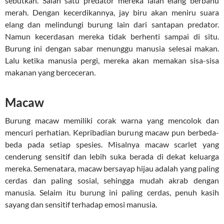
sebutkan. Salah satu predator mereka ialah elang berbahu
merah. Dengan kecerdikannya, jay biru akan meniru suara
elang dan melindungi burung lain dari santapan predator.
Namun kecerdasan mereka tidak berhenti sampai di situ.
Burung ini dengan sabar menunggu manusia selesai makan.
Lalu ketika manusia pergi, mereka akan memakan sisa-sisa
makanan yang berceceran.
Macaw
Burung macaw memiliki corak warna yang mencolok dan
mencuri perhatian. Kepribadian burung macaw pun berbeda-
beda pada setiap spesies. Misalnya macaw scarlet yang
cenderung sensitif dan lebih suka berada di dekat keluarga
mereka. Semenatara, macaw bersayap hijau adalah yang paling
cerdas dan paling sosial, sehingga mudah akrab dengan
manusia. Selaim itu burung ini paling cerdas, penuh kasih
sayang dan sensitif terhadap emosi manusia.