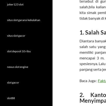
tersebut di g
joker123 slot
salah,bila kali
kita simak pem
tidak banyak di 
situs slot garansi kekalahan
1. Salah S
situs slot gacor
Diantara banyak
salah satu yang
slot deposit 10 ribu
memiliki panja
mencapai 3 m. 
spesiesnya. Lal
nexus slot engine
panjang serta je
Baca Juga :
Fakt
slot gacor
2. Kant
slot88
Menyimpa