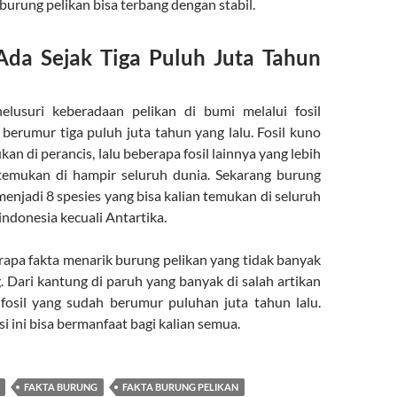
burung pelikan bisa terbang dengan stabil.
Ada Sejak Tiga Puluh Juta Tahun
nelusuri keberadaan pelikan di bumi melalui fosil
 berumur tiga puluh juta tahun yang lalu. Fosil kuno
kan di perancis, lalu beberapa fosil lainnya yang lebih
temukan di hampir seluruh dunia. Sekarang burung
menjadi 8 spesies yang bisa kalian temukan di seluruh
ndonesia kecuali Antartika.
rapa fakta menarik burung pelikan yang tidak banyak
. Dari kantung di paruh yang banyak di salah artikan
fosil yang sudah berumur puluhan juta tahun lalu.
 ini bisa bermanfaat bagi kalian semua.
FAKTA BURUNG
FAKTA BURUNG PELIKAN