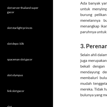
Ada banyak yan
slot server thailand super
untuk menyimpa
gacor
burung pelika
menelannya bu
menangkap ikan 
slot starlight princes
paruhnya untuk
slot depo 10k
3. Perena
Selain ahli dala
spaceman slot gacor
juga merupakan
bekali dengan
mendayung den
slot olympus
membaluri bulu
mudah tenggela
mereka. Tidak h
link slot gacor
bulunya yang m
slot