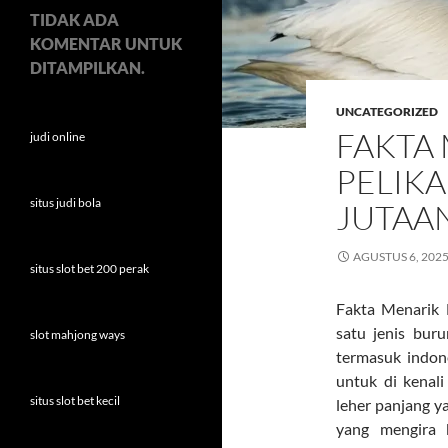
TIDAK ADA
KOMENTAR UNTUK
DITAMPILKAN.
UNCATEGORIZED
FAKTA
judi online
PELIK
situs judi bola
JUTAA
AGUSTUS 6, 202
situs slot bet 200 perak
Fakta Menarik 
satu jenis bur
slot mahjong ways
termasuk indon
untuk di kenal
situs slot bet kecil
leher panjang y
yang mengira 