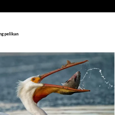
ng pelikan