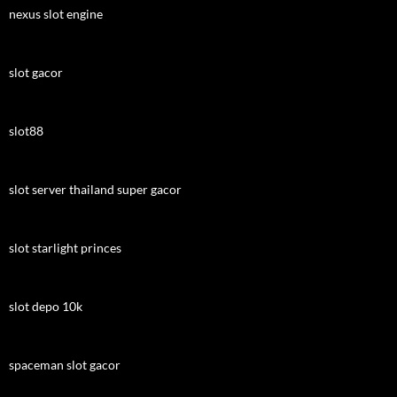
nexus slot engine
slot gacor
slot88
slot server thailand super gacor
slot starlight princes
slot depo 10k
spaceman slot gacor