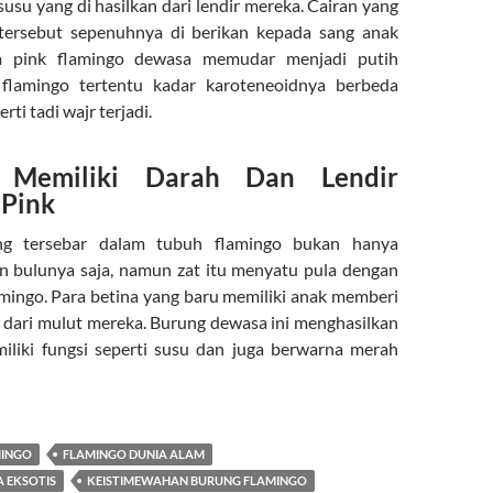
usu yang di hasilkan dari lendir mereka. Cairan yang
tersebut sepenuhnya di berikan kepada sang anak
a pink flamingo dewasa memudar menjadi putih
 flamingo tertentu kadar karoteneoidnya berbeda
rti tadi wajr terjadi.
 Memiliki Darah Dan Lendir
 Pink
ng tersebar dalam tubuh flamingo bukan hanya
n bulunya saja, namun zat itu menyatu pula dengan
mingo. Para betina yang baru memiliki anak memberi
dari mulut mereka. Burung dewasa ini menghasilkan
iliki fungsi seperti susu dan juga berwarna merah
MINGO
FLAMINGO DUNIA ALAM
 EKSOTIS
KEISTIMEWAHAN BURUNG FLAMINGO