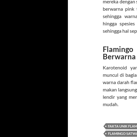
mereka dengan s
berwarna pink 
sehingga warn
hingga spesies
sehingga hal sepe
Flamingo
Berwarna
Karotenoid ya
muncul di bagia
warna darah fla
makan langsung 
lendir yang mem
mudah.
FAKTA UNIK FLA
FLAMINGO SATWA