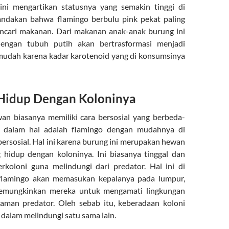
ini mengartikan statusnya yang semakin tinggi di
nandakan bahwa flamingo berbulu pink pekat paling
ncari makanan. Dari makanan anak-anak burung ini
dengan tubuh putih akan bertrasformasi menjadi
mudah karena kadar karotenoid yang di konsumsinya
Hidup Dengan Koloninya
wan biasanya memiliki cara bersosial yang berbeda-
k dalam hal adalah flamingo dengan mudahnya di
 bersosial. Hal ini karena burung ini merupakan hewan
 hidup dengan koloninya. Ini biasanya tinggal dan
rkoloni guna melindungi dari predator. Hal ini di
flamingo akan memasukan kepalanya pada lumpur,
memungkinkan mereka untuk mengamati lingkungan
caman predator. Oleh sebab itu, keberadaan koloni
alam melindungi satu sama lain.