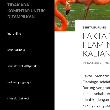
TIDAK ADA
KOMENTAR UNTUK
DITAMPILKAN.
BERITA BURUNG
FAKTA
judi online
FLAMI
situs judi bola
KALIAN
JANUARI 23, 202
situs slot bet 200 perak
Fakta Menarik
Flamingo adalah
slot mahjong ways
Burung yang sat
kenali, sebab te
situs slot bet kecil
identik denga
kakinya yang pa