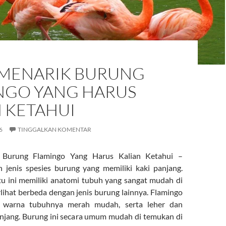
 MENARIK BURUNG
NGO YANG HARUS
 KETAHUI
6
TINGGALKAN KOMENTAR
 Burung Flamingo Yang Harus Kalian Ketahui –
 jenis spesies burung yang memiliki kaki panjang.
u ini memiliki anatomi tubuh yang sangat mudah di
rlihat berbeda dengan jenis burung lainnya. Flamingo
n warna tubuhnya merah mudah, serta leher dan
njang. Burung ini secara umum mudah di temukan di