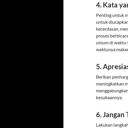
4. Kata y
Penting untuk m
untuk diucapkan
kecerdasan, me
proses berbicar
umum di waktu ya
waktunya makan,
5. Apresia
Berikan penharga
meningkatkan mo
menggabungkan 
kesukaannya.
6. Jangan
Lakukan langkah