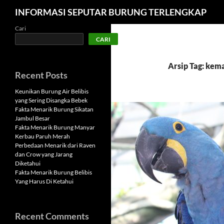
Cari
INFORMASI SEPUTAR BURUNG TERLENGKAP
Cari
CARI
Arsip Tag: kem
Recent Posts
Keunikan Burung Air Belibis
yang Sering Disangka Bebek
Fakta Menarik Burung Sikatan
Jambul Besar
Fakta Menarik Burung Manyar
Kerbau Paruh Merah
Perbedaan Menarik dari Raven
dan Crow yang Jarang
Diketahui
Fakta Menarik Burung Belibis
Yang Harus Di Ketahui
Recent Comments