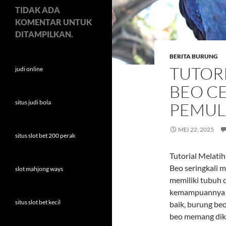
TIDAK ADA
KOMENTAR UNTUK
DITAMPILKAN.
BERITA BURUNG
TUTOR
judi online
BEO C
situs judi bola
PEMUL
MEI 22, 2025
situs slot bet 200 perak
Tutorial Melati
Beo seringkali m
slot mahjong ways
memiliki tubuh d
kemampuannya un
situs slot bet kecil
baik, burung be
beo memang dike