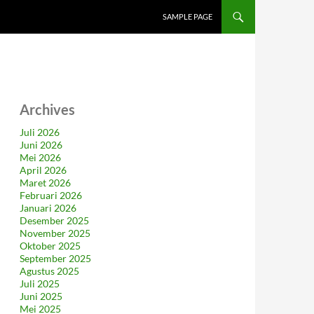
LANGSUNG KE ISI
SAMPLE PAGE
Archives
Juli 2026
Juni 2026
Mei 2026
April 2026
Maret 2026
Februari 2026
Januari 2026
Desember 2025
November 2025
Oktober 2025
September 2025
Agustus 2025
Juli 2025
Juni 2025
Mei 2025