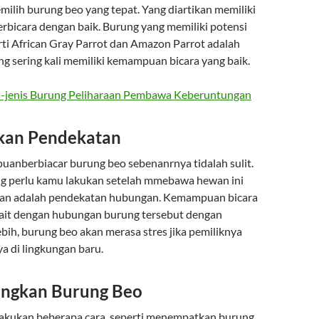
milih burung beo yang tepat. Yang diartikan memiliki
erbicara dengan baik. Burung yang memiliki potensi
ti African Gray Parrot dan Amazon Parrot adalah
ng sering kali memiliki kemampuan bicara yang baik.
s-jenis Burung Peliharaan Pembawa Keberuntungan
kan Pendekatan
anberbiacar burung beo sebenanrnya tidalah sulit.
g perlu kamu lakukan setelah mmebawa hewan ini
raan adalah pendekatan hubungan. Kemampuan bicara
ait dengan hubungan burung tersebut dengan
ebih, burung beo akan merasa stres jika pemiliknya
 di lingkungan baru.
angkan Burung Beo
lakukan beberapa cara, seperti menempatkan burung