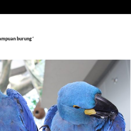
ampuan burung ‘