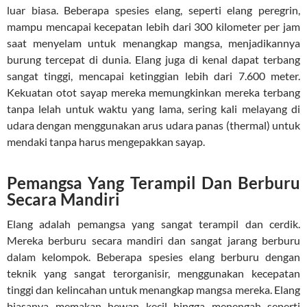
luar biasa. Beberapa spesies elang, seperti elang peregrin,
mampu mencapai kecepatan lebih dari 300 kilometer per jam
saat menyelam untuk menangkap mangsa, menjadikannya
burung tercepat di dunia. Elang juga di kenal dapat terbang
sangat tinggi, mencapai ketinggian lebih dari 7.600 meter.
Kekuatan otot sayap mereka memungkinkan mereka terbang
tanpa lelah untuk waktu yang lama, sering kali melayang di
udara dengan menggunakan arus udara panas (thermal) untuk
mendaki tanpa harus mengepakkan sayap.
Pemangsa Yang Terampil Dan Berburu
Secara Mandiri
Elang adalah pemangsa yang sangat terampil dan cerdik.
Mereka berburu secara mandiri dan sangat jarang berburu
dalam kelompok. Beberapa spesies elang berburu dengan
teknik yang sangat terorganisir, menggunakan kecepatan
tinggi dan kelincahan untuk menangkap mangsa mereka. Elang
biasanya memakan hewan kecil hingga menengah seperti