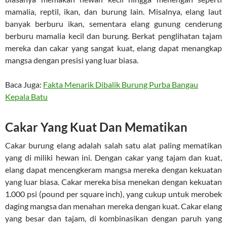
mamalia, reptil, ikan, dan burung lain. Misalnya, elang laut
banyak berburu ikan, sementara elang gunung cenderung
berburu mamalia kecil dan burung. Berkat penglihatan tajam
mereka dan cakar yang sangat kuat, elang dapat menangkap
mangsa dengan presisi yang luar biasa.
Baca Juga:
Fakta Menarik Dibalik Burung Purba Bangau
Kepala Batu
Cakar Yang Kuat Dan Mematikan
Cakar burung elang adalah salah satu alat paling mematikan
yang di miliki hewan ini. Dengan cakar yang tajam dan kuat,
elang dapat mencengkeram mangsa mereka dengan kekuatan
yang luar biasa. Cakar mereka bisa menekan dengan kekuatan
1.000 psi (pound per square inch), yang cukup untuk merobek
daging mangsa dan menahan mereka dengan kuat. Cakar elang
yang besar dan tajam, di kombinasikan dengan paruh yang