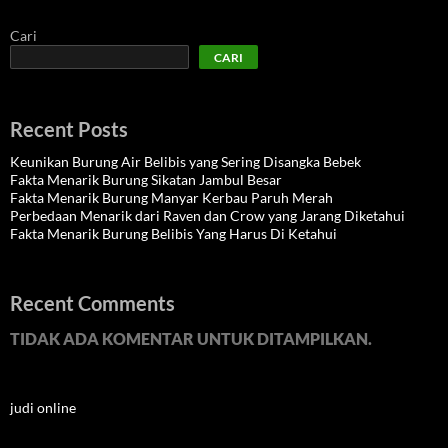
Cari
CARI
Recent Posts
Keunikan Burung Air Belibis yang Sering Disangka Bebek
Fakta Menarik Burung Sikatan Jambul Besar
Fakta Menarik Burung Manyar Kerbau Paruh Merah
Perbedaan Menarik dari Raven dan Crow yang Jarang Diketahui
Fakta Menarik Burung Belibis Yang Harus Di Ketahui
Recent Comments
TIDAK ADA KOMENTAR UNTUK DITAMPILKAN.
judi online