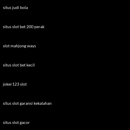
situs judi bola
situs slot bet 200 perak
slot mahjong ways
situs slot bet kecil
joker123 slot
situs slot garansi kekalahan
situs slot gacor