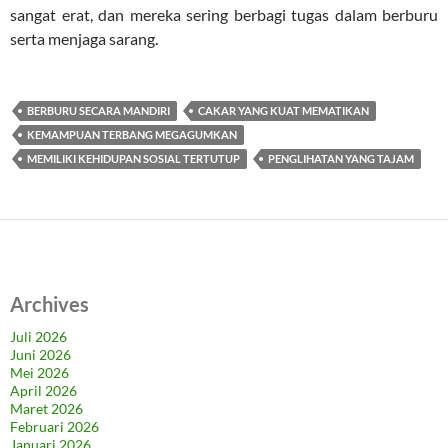
sangat erat, dan mereka sering berbagi tugas dalam berburu
serta menjaga sarang.
BERBURU SECARA MANDIRI
CAKAR YANG KUAT MEMATIKAN
KEMAMPUAN TERBANG MEGAGUMKAN
MEMILIKI KEHIDUPAN SOSIAL TERTUTUP
PENGLIHATAN YANG TAJAM
Archives
Juli 2026
Juni 2026
Mei 2026
April 2026
Maret 2026
Februari 2026
Januari 2026