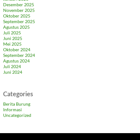
Desember 2025
November 2025
Oktober 2025
September 2025
Agustus 2025
Juli 2025
Juni 2025
Mei 2025
Oktober 2024
September 2024
Agustus 2024
Juli 2024
Juni 2024
Categories
Berita Burung
Informasi
Uncategorized