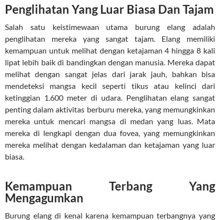
Penglihatan Yang Luar Biasa Dan Tajam
Salah satu keistimewaan utama burung elang adalah
penglihatan mereka yang sangat tajam. Elang memiliki
kemampuan untuk melihat dengan ketajaman 4 hingga 8 kali
lipat lebih baik di bandingkan dengan manusia. Mereka dapat
melihat dengan sangat jelas dari jarak jauh, bahkan bisa
mendeteksi mangsa kecil seperti tikus atau kelinci dari
ketinggian 1.600 meter di udara. Penglihatan elang sangat
penting dalam aktivitas berburu mereka, yang memungkinkan
mereka untuk mencari mangsa di medan yang luas. Mata
mereka di lengkapi dengan dua fovea, yang memungkinkan
mereka melihat dengan kedalaman dan ketajaman yang luar
biasa.
Kemampuan Terbang Yang
Mengagumkan
Burung elang di kenal karena kemampuan terbangnya yang