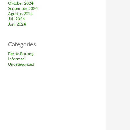
Oktober 2024
September 2024
Agustus 2024
Juli 2024
Juni 2024
Categories
Berita Burung
Informasi
Uncategorized