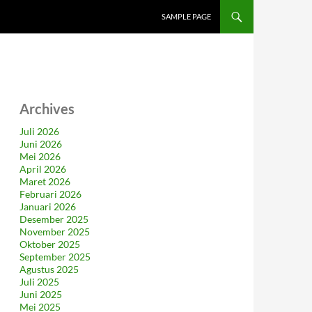
LANGSUNG KE ISI
SAMPLE PAGE
Archives
Juli 2026
Juni 2026
Mei 2026
April 2026
Maret 2026
Februari 2026
Januari 2026
Desember 2025
November 2025
Oktober 2025
September 2025
Agustus 2025
Juli 2025
Juni 2025
Mei 2025