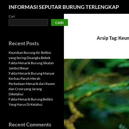
Cari
INFORMASI SEPUTAR BURUNG TERLENGKAP
Cari
CARI
Arsip Tag: Ke
Recent Posts
Keunikan Burung Air Belibis
yang Sering Disangka Bebek
Fakta Menarik Burung Sikatan
Jambul Besar
Fakta Menarik Burung Manyar
Kerbau Paruh Merah
Perbedaan Menarik dari Raven
dan Crow yang Jarang
Diketahui
Fakta Menarik Burung Belibis
Yang Harus Di Ketahui
Recent Comments