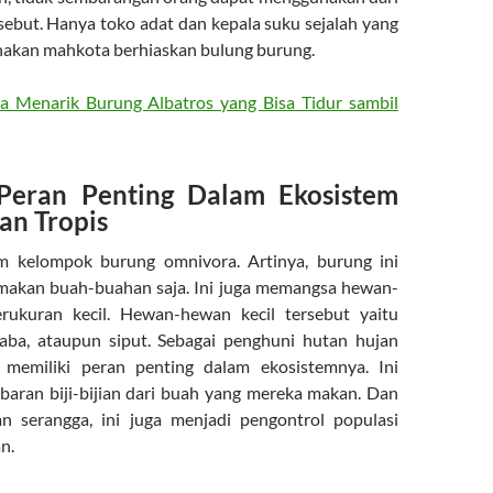
sebut. Hanya toko adat dan kepala suku sejalah yang
akan mahkota berhiaskan bulung burung.
a Menarik Burung Albatros yang Bisa Tidur sambil
 Peran Penting Dalam Ekosistem
an Tropis
m kelompok burung omnivora. Artinya, burung ini
makan buah-buahan saja. Ini juga memangsa hewan-
ukuran kecil. Hewan-hewan kecil tersebut yaitu
laba, ataupun siput. Sebagai penghuni hutan hujan
ga memiliki peran penting dalam ekosistemnya. Ini
aran biji-bijian dari buah yang mereka makan. Dan
n serangga, ini juga menjadi pengontrol populasi
n.