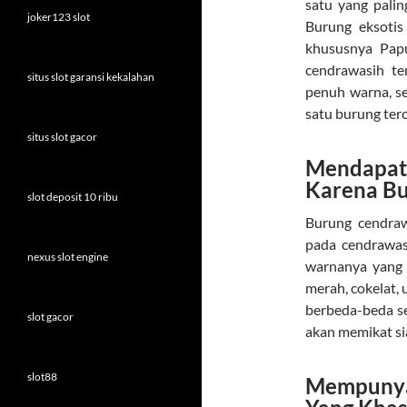
satu yang pali
joker123 slot
Burung eksotis
khususnya Pap
cendrawasih t
situs slot garansi kekalahan
penuh warna, s
satu burung terc
situs slot gacor
Mendapat
Karena Bu
slot deposit 10 ribu
Burung cendraw
pada cendrawasi
nexus slot engine
warnanya yang 
merah, cokelat, 
berbeda-beda se
slot gacor
akan memikat si
slot88
Mempunya