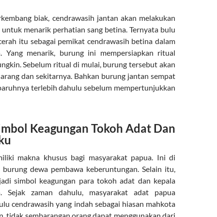
kembang biak, cendrawasih jantan akan melakukan
k untuk menarik perhatian sang betina. Ternyata bulu
erah itu sebagai pemikat cendrawasih betina dalam
ya. Yang menarik, burung ini mempersiapkan ritual
ngkin. Sebelum ritual di mulai, burung tersebut akan
arang dan sekitarnya. Bahkan burung jantan sempat
aruhnya terlebih dahulu sebelum mempertunjukkan
imbol Keagungan Tokoh Adat Dan
ku
iliki makna khusus bagi masyarakat papua. Ini di
i burung dewa pembawa keberuntungan. Selain itu,
jadi simbol keagungan para tokoh adat dan kepala
. Sejak zaman dahulu, masyarakat adat papua
lu cendrawasih yang indah sebagai hiasan mahkota
n, tidak sembarangan orang dapat menggunakan dari