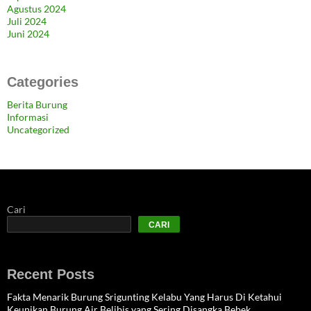
Agustus 2024
Juli 2024
Juni 2024
Categories
Berita Burung
Informasi
Uncategorized
Cari
CARI
Recent Posts
Fakta Menarik Burung Srigunting Kelabu Yang Harus Di Ketahui
Keunikan Burung Air Belibis yang Sering Disangka Bebek