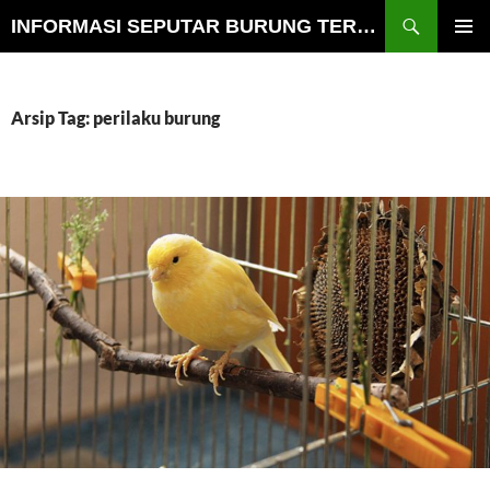
Cari
INFORMASI SEPUTAR BURUNG TERLENGKAP
LANGSUNG
MENU
KE
UTAMA
ISI
Arsip Tag: perilaku burung