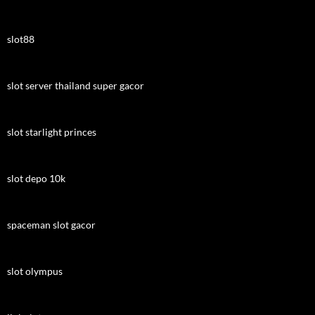
slot88
slot server thailand super gacor
slot starlight princes
slot depo 10k
spaceman slot gacor
slot olympus