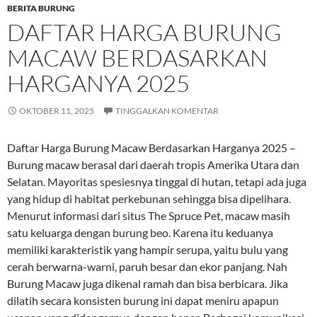
BERITA BURUNG
DAFTAR HARGA BURUNG
MACAW BERDASARKAN
HARGANYA 2025
OKTOBER 11, 2025
TINGGALKAN KOMENTAR
Daftar Harga Burung Macaw Berdasarkan Harganya 2025 –
Burung macaw berasal dari daerah tropis Amerika Utara dan
Selatan. Mayoritas spesiesnya tinggal di hutan, tetapi ada juga
yang hidup di habitat perkebunan sehingga bisa dipelihara.
Menurut informasi dari situs The Spruce Pet, macaw masih
satu keluarga dengan burung beo. Karena itu keduanya
memiliki karakteristik yang hampir serupa, yaitu bulu yang
cerah berwarna-warni, paruh besar dan ekor panjang. Nah
Burung Macaw juga dikenal ramah dan bisa berbicara. Jika
dilatih secara konsisten burung ini dapat meniru apapun