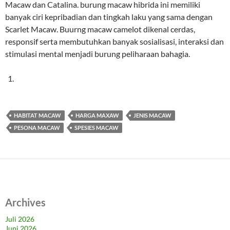
Macaw dan Catalina. burung macaw hibrida ini memiliki
banyak ciri kepribadian dan tingkah laku yang sama dengan
Scarlet Macaw. Buurng macaw camelot dikenal cerdas,
responsif serta membutuhkan banyak sosialisasi, interaksi dan
stimulasi mental menjadi burung peliharaan bahagia.
HABITAT MACAW
HARGA MAXAW
JENIS MACAW
PESONA MACAW
SPESIES MACAW
Archives
Juli 2026
Juni 2026