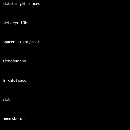
slot starlight princes
slot depo 10k
spaceman slot gacor
slot olympus
link slot gacor
slot
agen sbotop