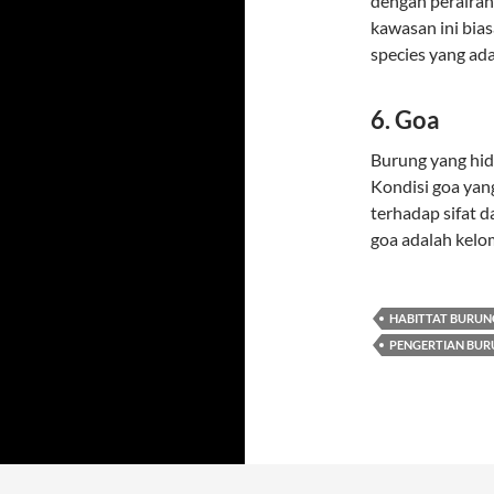
dengan perairan
kawasan ini bia
species yang ada
6. Goa
Burung yang hidu
Kondisi goa yan
terhadap sifat d
goa adalah kelo
HABITTAT BURUN
PENGERTIAN BU