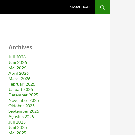
LANGSUNG KE ISI
SAMPLE PAGE
Archives
Juli 2026
Juni 2026
Mei 2026
April 2026
Maret 2026
Februari 2026
Januari 2026
Desember 2025
November 2025
Oktober 2025
September 2025
Agustus 2025
Juli 2025
Juni 2025
Mei 2025