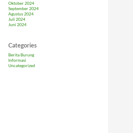
Oktober 2024
September 2024
Agustus 2024
Juli 2024
Juni 2024
Categories
Berita Burung
Informasi
Uncategorized