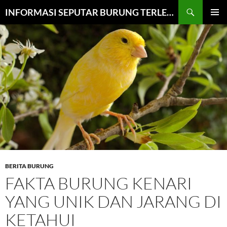
Cari
INFORMASI SEPUTAR BURUNG TERLENGKAP
LANGSUNG
MENU
KE
UTAMA
ISI
BERITA BURUNG
FAKTA BURUNG KENARI
YANG UNIK DAN JARANG DI
KETAHUI