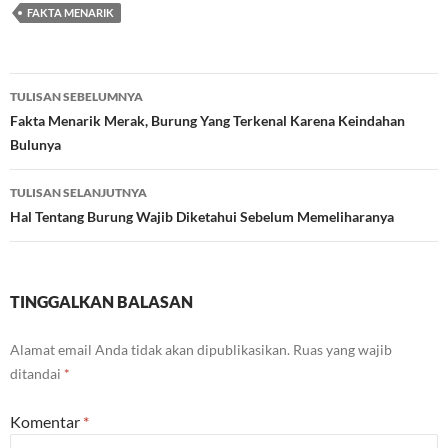
FAKTA MENARIK
Navigasi
TULISAN SEBELUMNYA
Tulisan
Fakta Menarik Merak, Burung Yang Terkenal Karena Keindahan
Bulunya
TULISAN SELANJUTNYA
Hal Tentang Burung Wajib Diketahui Sebelum Memeliharanya
TINGGALKAN BALASAN
Alamat email Anda tidak akan dipublikasikan.
Ruas yang wajib
ditandai
*
Komentar
*