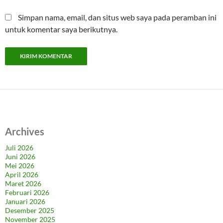
Simpan nama, email, dan situs web saya pada peramban ini
untuk komentar saya berikutnya.
Archives
Juli 2026
Juni 2026
Mei 2026
April 2026
Maret 2026
Februari 2026
Januari 2026
Desember 2025
November 2025