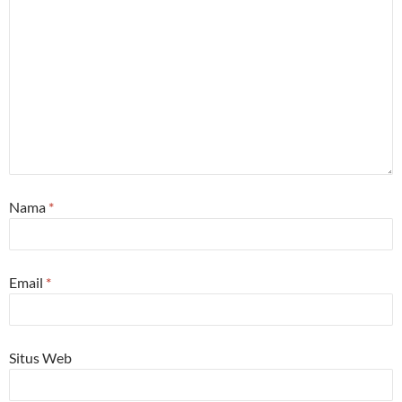
Nama
*
Email
*
Situs Web