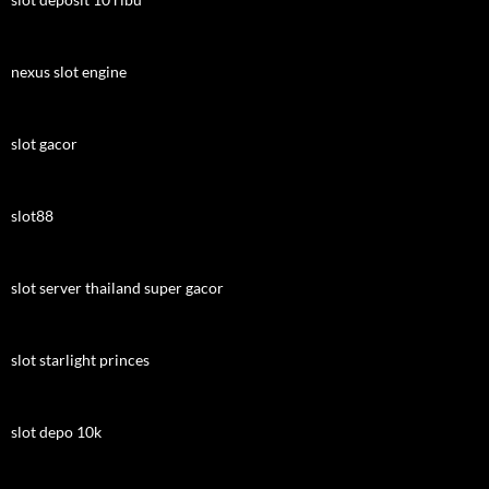
nexus slot engine
slot gacor
slot88
slot server thailand super gacor
slot starlight princes
slot depo 10k