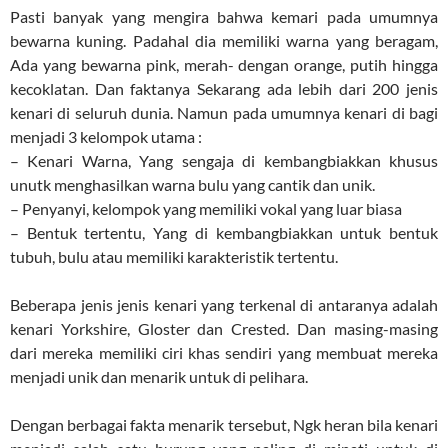
Pasti banyak yang mengira bahwa kemari pada umumnya
bewarna kuning. Padahal dia memiliki warna yang beragam,
Ada yang bewarna pink, merah- dengan orange, putih hingga
kecoklatan. Dan faktanya Sekarang ada lebih dari 200 jenis
kenari di seluruh dunia. Namun pada umumnya kenari di bagi
menjadi 3 kelompok utama :
– Kenari Warna, Yang sengaja di kembangbiakkan khusus
unutk menghasilkan warna bulu yang cantik dan unik.
– Penyanyi, kelompok yang memiliki vokal yang luar biasa
– Bentuk tertentu, Yang di kembangbiakkan untuk bentuk
tubuh, bulu atau memiliki karakteristik tertentu.
Beberapa jenis jenis kenari yang terkenal di antaranya adalah
kenari Yorkshire, Gloster dan Crested. Dan masing-masing
dari mereka memiliki ciri khas sendiri yang membuat mereka
menjadi unik dan menarik untuk di pelihara.
Dengan berbagai fakta menarik tersebut, Ngk heran bila kenari