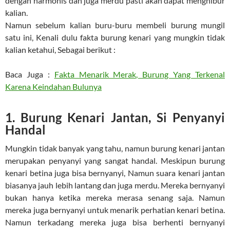
dengan harmonis dan juga merdu pasti akan dapat menghibur
kalian.
Namun sebelum kalian buru-buru membeli burung mungil
satu ini, Kenali dulu fakta burung kenari yang mungkin tidak
kalian ketahui, Sebagai berikut :
Baca Juga :
Fakta Menarik Merak, Burung Yang Terkenal
Karena Keindahan Bulunya
1. Burung Kenari Jantan, Si Penyanyi
Handal
Mungkin tidak banyak yang tahu, namun burung kenari jantan
merupakan penyanyi yang sangat handal. Meskipun burung
kenari betina juga bisa bernyanyi, Namun suara kenari jantan
biasanya jauh lebih lantang dan juga merdu. Mereka bernyanyi
bukan hanya ketika mereka merasa senang saja. Namun
mereka juga bernyanyi untuk menarik perhatian kenari betina.
Namun terkadang mereka juga bisa berhenti bernyanyi