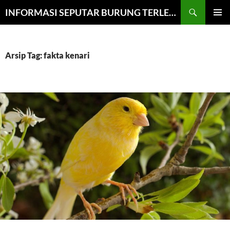
Cari
INFORMASI SEPUTAR BURUNG TERLENGKAP
LANGSUNG
MENU
KE
UTAMA
ISI
Arsip Tag: fakta kenari