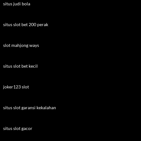
situs judi bola
situs slot bet 200 perak
slot mahjong ways
situs slot bet kecil
joker123 slot
situs slot garansi kekalahan
situs slot gacor