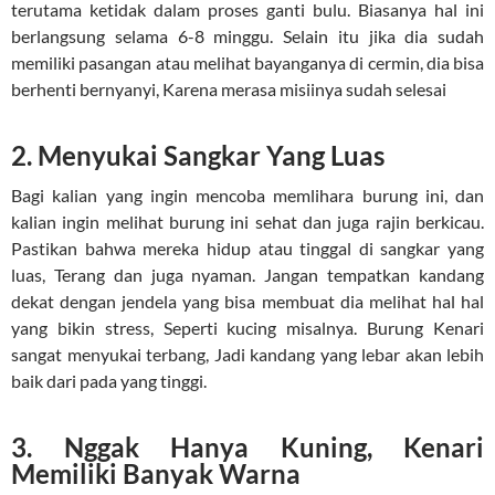
terutama ketidak dalam proses ganti bulu. Biasanya hal ini
berlangsung selama 6-8 minggu. Selain itu jika dia sudah
memiliki pasangan atau melihat bayanganya di cermin, dia bisa
berhenti bernyanyi, Karena merasa misiinya sudah selesai
2. Menyukai Sangkar Yang Luas
Bagi kalian yang ingin mencoba memlihara burung ini, dan
kalian ingin melihat burung ini sehat dan juga rajin berkicau.
Pastikan bahwa mereka hidup atau tinggal di sangkar yang
luas, Terang dan juga nyaman. Jangan tempatkan kandang
dekat dengan jendela yang bisa membuat dia melihat hal hal
yang bikin stress, Seperti kucing misalnya. Burung Kenari
sangat menyukai terbang, Jadi kandang yang lebar akan lebih
baik dari pada yang tinggi.
3. Nggak Hanya Kuning, Kenari
Memiliki Banyak Warna